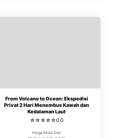
From Volcano to Ocean: Ekspedisi
Privat 2 Hari Menembus Kawah dan
Kedalaman Laut
☆
☆
☆
☆
☆
0.0
Harga Mulai Dari