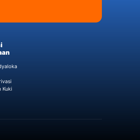
i
aan
dyaloka
ivasi
 Kuki