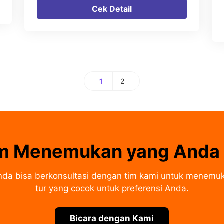
Cek Detail
1
2
Halaman
Halaman
m Menemukan yang Anda 
da bisa berkonsultasi dengan tim kami untuk menemu
tur yang cocok untuk preferensi Anda.
Bicara dengan Kami