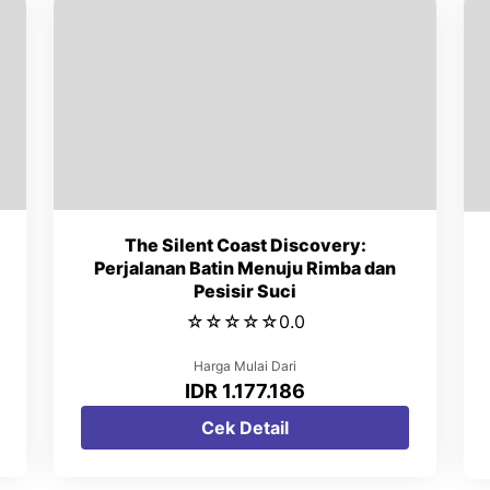
The Silent Coast Discovery:
Perjalanan Batin Menuju Rimba dan
Pesisir Suci
☆
☆
☆
☆
☆
0.0
Harga Mulai Dari
IDR 1.177.186
Cek Detail