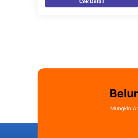
Cek Detail
Belu
Mungkin An