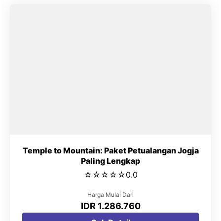
Temple to Mountain: Paket Petualangan Jogja
Paling Lengkap
☆
☆
☆
☆
☆
0.0
Harga Mulai Dari
IDR 1.286.760