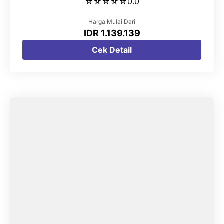
☆
☆
☆
☆
☆
0.0
Harga Mulai Dari
IDR 1.139.139
Cek Detail