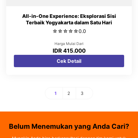
All-in-One Experience: Eksplorasi Sisi
Terbaik Yogyakarta dalam Satu Hari
☆
☆
☆
☆
☆
0.0
Harga Mulai Dari
IDR 415.000
Cek Detail
1
2
3
Halaman
Halaman
Halaman
Belum Menemukan yang Anda Cari?