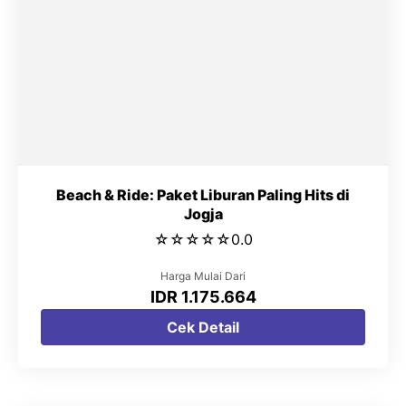
Beach & Ride: Paket Liburan Paling Hits di
Jogja
☆
☆
☆
☆
☆
0.0
Harga Mulai Dari
IDR 1.175.664
Cek Detail