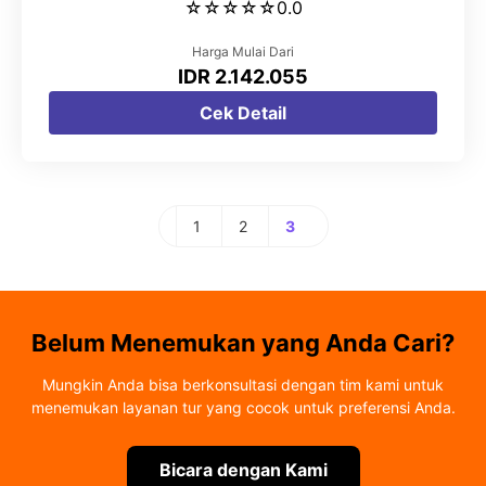
☆
☆
☆
☆
☆
0.0
Harga Mulai Dari
IDR 2.142.055
Cek Detail
1
2
3
Halaman
Halaman
Halaman
Belum Menemukan yang Anda Cari?
Mungkin Anda bisa berkonsultasi dengan tim kami untuk
menemukan layanan tur yang cocok untuk preferensi Anda.
Bicara dengan Kami