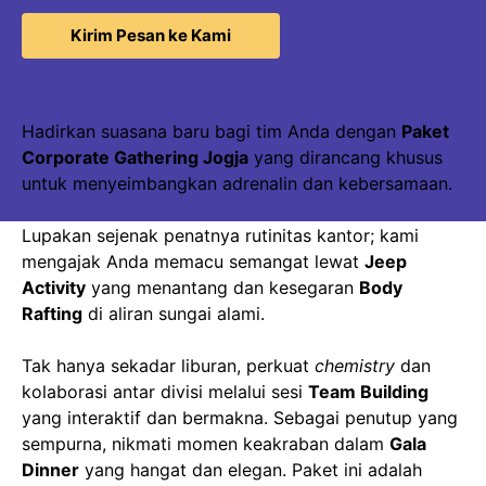
Kirim Pesan ke Kami
Hadirkan suasana baru bagi tim Anda dengan
Paket
Corporate Gathering Jogja
yang dirancang khusus
untuk menyeimbangkan adrenalin dan kebersamaan.
Lupakan sejenak penatnya rutinitas kantor; kami
mengajak Anda memacu semangat lewat
Jeep
Activity
yang menantang dan kesegaran
Body
Rafting
di aliran sungai alami.
Tak hanya sekadar liburan, perkuat
chemistry
dan
kolaborasi antar divisi melalui sesi
Team Building
yang interaktif dan bermakna. Sebagai penutup yang
sempurna, nikmati momen keakraban dalam
Gala
Dinner
yang hangat dan elegan. Paket ini adalah