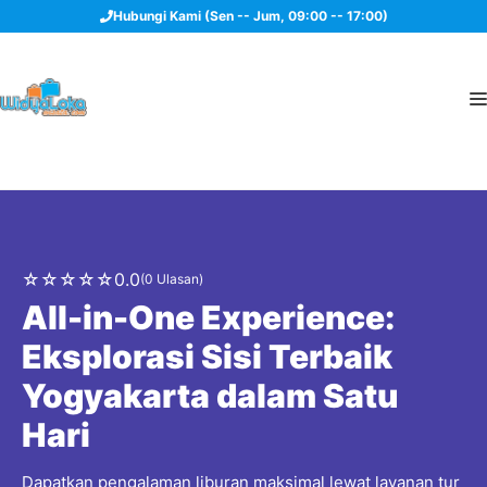
Langsung
Hubungi Kami (Sen -- Jum, 09:00 -- 17:00)
ke
isi
☆
☆
☆
☆
☆
0.0
(0 Ulasan)
All-in-One Experience:
Eksplorasi Sisi Terbaik
Yogyakarta dalam Satu
Hari
Dapatkan pengalaman liburan maksimal lewat layanan tur