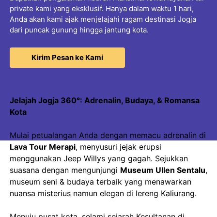
private kami yang eksklusif. Hanya dalam waktu 1 hari,
Anda akan kami ajak menjelajahi ragam destinasi Jogja
dari puncak gunung hingga jantung kota.
Kirim Pesan ke Kami
Jelajah Jogja 360°: Adrenalin, Budaya, & Romansa
Kota
Mulai petualangan Anda dengan memacu adrenalin di
Lava Tour Merapi
, menyusuri jejak erupsi
menggunakan Jeep Willys yang gagah. Sejukkan
suasana dengan mengunjungi
Museum Ullen Sentalu
,
museum seni & budaya terbaik yang menawarkan
nuansa misterius namun elegan di lereng Kaliurang.
Menuju pusat kota, selami sejarah Kesultanan di