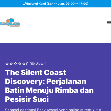
Langsung
Hubungi Kami (Sen -- Jum, 09:00 -- 17:00)
ke
isi
☆
☆
☆
☆
☆
0.0
(0 Ulasan)
The Silent Coast
Discovery: Perjalanan
Batin Menuju Rimba dan
Pesisir Suci
Sebagai destinasi Banyuwangi yang paling autentik, tur