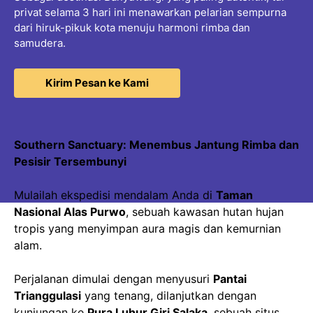
privat selama 3 hari ini menawarkan pelarian sempurna
dari hiruk-pikuk kota menuju harmoni rimba dan
samudera.
Kirim Pesan ke Kami
Southern Sanctuary: Menembus Jantung Rimba dan
Pesisir Tersembunyi
Mulailah ekspedisi mendalam Anda di
Taman
Nasional Alas Purwo
, sebuah kawasan hutan hujan
tropis yang menyimpan aura magis dan kemurnian
alam.
Perjalanan dimulai dengan menyusuri
Pantai
Trianggulasi
yang tenang, dilanjutkan dengan
kunjungan ke
Pura Luhur Giri Salaka
, sebuah situs