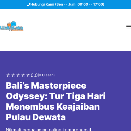
Langsung
Hubungi Kami (Sen -- Jum, 09:00 -- 17:00)
ke
isi
☆
☆
☆
☆
☆
0.0
(0 Ulasan)
Bali’s Masterpiece
Odyssey: Tur Tiga Hari
Menembus Keajaiban
Pulau Dewata
Nikmati pengalaman paling komprehensif