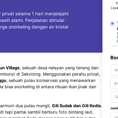
K
Laya
 privat selama 1 hari menjelajahi
asih alami. Perjalanan dimulai
ga snorkeling dengan air kristal
Boo
n Village
, sebuah desa nelayan yang tenang dan
embunyi di Sekotong. Menggunakan perahu privat,
ggu
, sebuah pulau konservasi yang menawarkan
a bisa snorkeling di antara ribuan ikan jinak dan
harmoni dua pulau mungil,
Gili Sudak dan Gili Kedis
.
Juml
i tepi pantai sambil berburu foto bintang laut,