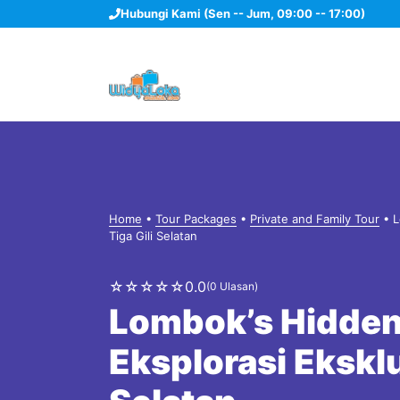
Langsung
Hubungi Kami (Sen -- Jum, 09:00 -- 17:00)
ke
isi
Home
•
Tour Packages
•
Private and Family Tour
•
L
Tiga Gili Selatan
☆
☆
☆
☆
☆
0.0
(0 Ulasan)
Lombok’s Hidde
Eksplorasi Eksklu