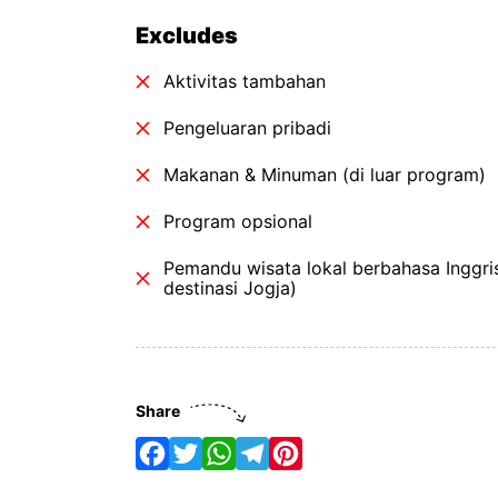
Excludes
Aktivitas tambahan
Pengeluaran pribadi
Makanan & Minuman (di luar program)
Program opsional
Pemandu wisata lokal berbahasa Inggri
destinasi Jogja)
Share
F
T
W
T
P
a
w
h
e
i