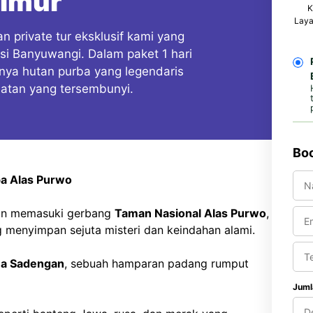
Timur
K
Laya
n private tur eksklusif kami yang
nasi Banyuwangi. Dalam paket 1 hari
nya hutan purba yang legendaris
atan yang tersembunyi.
Boo
ba Alas Purwo
gan memasuki gerbang
Taman Nasional Alas Purwo
,
 menyimpan sejuta misteri dan keindahan alami.
a Sadengan
, sebuah hamparan padang rumput
Juml