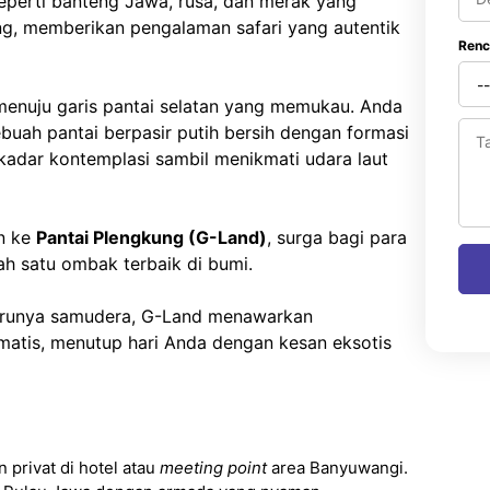
seperti banteng Jawa, rusa, dan merak yang
ng, memberikan pengalaman safari yang autentik
Renc
t menuju garis pantai selatan yang memukau. Anda
ebuah pantai berpasir putih bersih dengan formasi
kadar kontemplasi sambil menikmati udara laut
an ke
Pantai Plengkung (G-Land)
, surga bagi para
ah satu ombak terbaik di bumi.
 birunya samudera, G-Land menawarkan
tis, menutup hari Anda dengan kesan eksotis
privat di hotel atau
meeting point
area Banyuwangi.