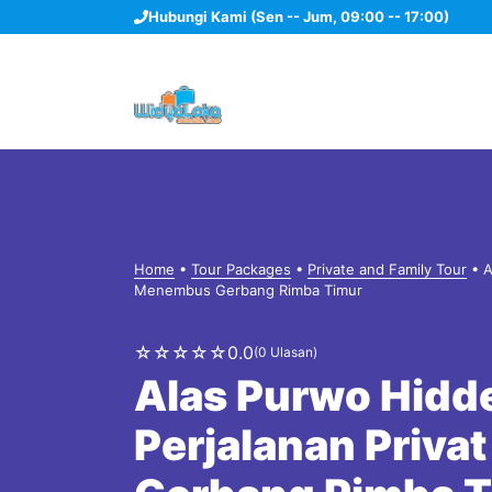
Langsung
Hubungi Kami (Sen -- Jum, 09:00 -- 17:00)
ke
isi
Home
•
Tour Packages
•
Private and Family Tour
•
A
Menembus Gerbang Rimba Timur
☆
☆
☆
☆
☆
0.0
(0 Ulasan)
Alas Purwo Hidde
Perjalanan Priv