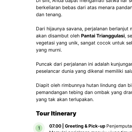
Di sini, Anda dapat mengamati satwa liar 
berkeliaran bebas dari atas menara panda
dan tenang.
Dari hijaunya savana, perjalanan berlanju
akan disambut oleh
Pantai Trianggulasi
, s
vegetasi yang unik, sangat cocok untuk se
yang murni.
Puncak dari perjalanan ini adalah kunjung
peselancar dunia yang dikenal memiliki sal
Diapit oleh rimbunnya hutan lindung dan
pemandangan tebing dan ombak yang drama
yang tak akan terlupakan.
Tour Itinerary
07.00 | Greeting & Pick-up
Penjemputan 