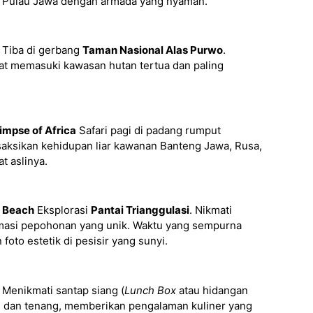
r Pulau Jawa dengan armada yang nyaman.
Tiba di gerbang
Taman Nasional Alas Purwo
.
aat memasuki kawasan hutan tertua dan paling
impse of Africa
Safari pagi di padang rumput
saksikan kehidupan liar kawanan Banteng Jawa, Rusa,
t aslinya.
i Beach
Eksplorasi
Pantai Trianggulasi
. Nikmati
rmasi pepohonan yang unik. Waktu yang sempurna
foto estetik di pesisir yang sunyi.
Menikmati santap siang (
Lunch Box
atau hidangan
ri dan tenang, memberikan pengalaman kuliner yang