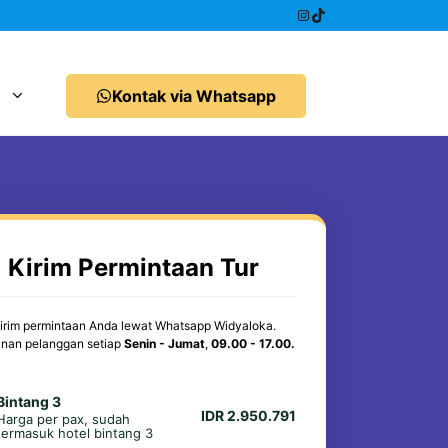
Instagram
TikTok
Kontak via Whatsapp
Kirim Permintaan Tur
irim permintaan Anda lewat Whatsapp Widyaloka.
nan pelanggan setiap
Senin - Jumat
,
09.00 - 17.00.
Bintang 3
IDR 2.950.791
Harga per pax, sudah
termasuk hotel bintang 3