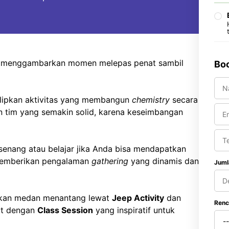
 'menggambarkan momen melepas penat sambil
Boo
selipkan aktivitas yang membangun
chemistry
secara
an tim yang semakin solid, karena keseimbangan
enang atau belajar jika Anda bisa mendapatkan
 memberikan pengalaman
gathering
yang dinamis dan
Juml
kkan medan menantang lewat
Jeep Activity
dan
Renc
but dengan
Class Session
yang inspiratif untuk