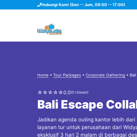
Langsung
Hubungi Kami (Sen -- Jum, 09:00 -- 17:00)
ke
isi
Home
•
Tour Packages
•
Corporate Gathering
•
Bal
☆
☆
☆
☆
☆
0.0
(0 Ulasan)
Bali Escape Coll
Jadikan agenda outing kantor lebih dari
layanan tur untuk perusahaan dari Widy
eksklusif 3 hari 2 malam di berbagai dest