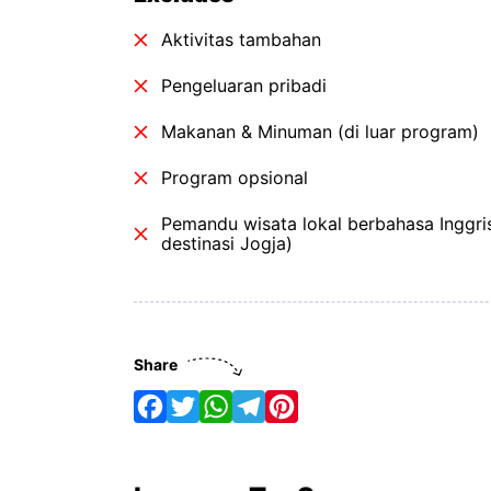
Aktivitas tambahan
Pengeluaran pribadi
Makanan & Minuman (di luar program)
Program opsional
Pemandu wisata lokal berbahasa Inggri
destinasi Jogja)
Share
F
T
W
T
P
a
w
h
e
i
c
i
a
l
n