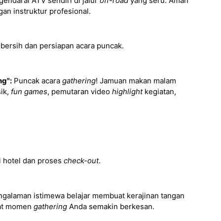
ndarai ATV sendiri di jalur
off-road
yang seru. Aman
 instruktur profesional.
-bersih dan persiapan acara puncak.
ng":
Puncak acara
gathering
! Jamuan makan malam
ik,
fun games
, pemutaran video
highlight
kegiatan,
i hotel dan proses
check-out
.
galaman istimewa belajar membuat kerajinan tangan
buat momen
gathering
Anda semakin berkesan.