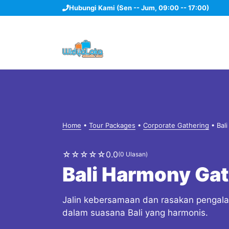
Langsung
Hubungi Kami (Sen -- Jum, 09:00 -- 17:00)
ke
isi
Home
•
Tour Packages
•
Corporate Gathering
•
Bal
☆
☆
☆
☆
☆
0.0
(0 Ulasan)
Bali Harmony Ga
Jalin kebersamaan dan rasakan pengala
dalam suasana Bali yang harmonis.