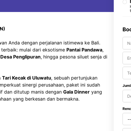
2N)
Boo
an Anda dengan perjalanan istimewa ke Bali.
 terbaik: mulai dari eksotisme
Pantai Pandawa
,
a
Desa Penglipuran
, hingga pesona siluet senja di
n
Tari Kecak di Uluwatu
, sebuah pertunjukan
mperkuat sinergi perusahaan, paket ini sudah
Juml
if dan ditutup manis dengan
Gala Dinner
yang
usahaan yang berkesan dan bermakna.
Renc