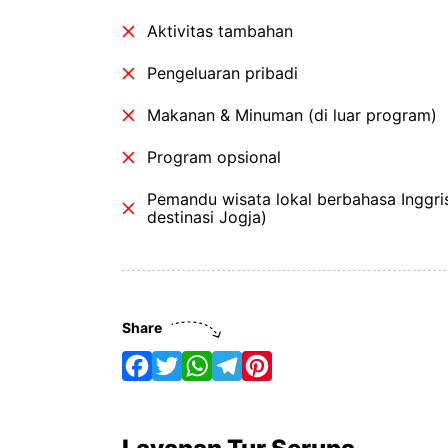
Aktivitas tambahan
Pengeluaran pribadi
Makanan & Minuman (di luar program)
Program opsional
Pemandu wisata lokal berbahasa Inggri
destinasi Jogja)
Share
F
T
W
T
P
a
w
h
e
i
c
i
a
l
n