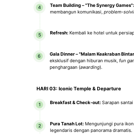
Team Building – "The Synergy Games":
membangun komunikasi,
problem-solv
Refresh:
Kembali ke hotel untuk persia
Gala Dinner – "Malam Keakraban Binta
eksklusif dengan hiburan musik,
fun ga
penghargaan (
awarding
).
HARI 03: Iconic Temple & Departure
Breakfast & Check-out:
Sarapan santai
Pura Tanah Lot:
Mengunjungi pura ikonik
legendaris dengan panorama dramatis.