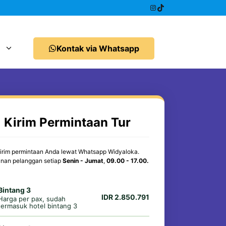
Instagram
TikTok
Kontak via Whatsapp
Kirim Permintaan Tur
irim permintaan Anda lewat Whatsapp Widyaloka.
nan pelanggan setiap
Senin - Jumat
,
09.00 - 17.00.
Bintang 3
IDR 2.850.791
Harga per pax, sudah
termasuk hotel bintang 3