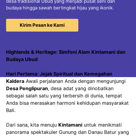
desa tradisional Ubud yang menjadi pusat seni dan
budaya hingga sawah bertingkat hijau yang ikonik.
Kirim Pesan ke Kami
Highlands & Heritage: Simfoni Alam Kintamani dan
Budaya Ubud
Hari Pertama: Jejak Spiritual dan Kemegahan
Kaldera
Awali perjalanan Anda dengan mengunjungi
Desa Penglipuran
, desa adat yang dinobatkan
sebagai salah satu yang terbersih di dunia, tempat
Anda bisa merasakan harmoni kehidupan masyarakat
Bali.
Dari sana, kita menuju
Kintamani
untuk menikmati
panorama spektakuler Gunung dan Danau Batur yang