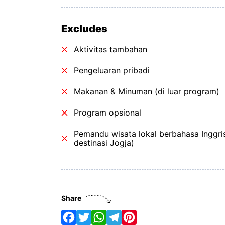
Excludes
Aktivitas tambahan
Pengeluaran pribadi
Makanan & Minuman (di luar program)
Program opsional
Pemandu wisata lokal berbahasa Inggri
destinasi Jogja)
Share
F
T
W
T
P