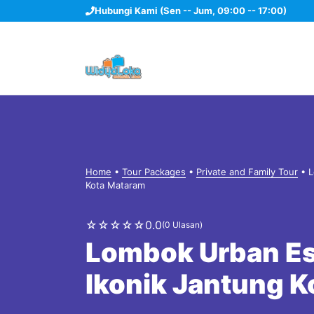
Langsung
Hubungi Kami (Sen -- Jum, 09:00 -- 17:00)
ke
isi
Home
•
Tour Packages
•
Private and Family Tour
•
L
Kota Mataram
☆
☆
☆
☆
☆
0.0
(0 Ulasan)
Lombok Urban Es
Ikonik Jantung 