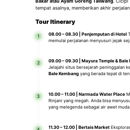
Bakar atau Ayam Goreng Taliwang
. Cicip
tempat asalnya, memberikan akhir perjala
Tour Itinerary
08.00 – 08.30 | Penjemputan di Hotel
T
memulai perjalanan menyusuri jejak sej
09.00 – 09.30 | Mayura Temple & Bal
Jelajahi situs bersejarah peninggalan 
Bale Kembang
yang berada tepat di ten
10.00 – 11.00 | Narmada Water Place
Me
Rinjani yang megah. Anda bisa menyusu
yang melegenda sebagai air awet muda
11.30 – 12.00 | Bertais Market
Eksploras